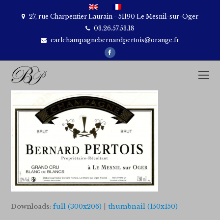
27, rue Charpentier Laurain - 51190 Le Mesnil-sur-Oger
03.26.57.53.18
earlchampagnebernardpertois@orange.fr
Facebook
O
M
M
Downloads
:
full (300x206)
|
thumbnail (150x150)