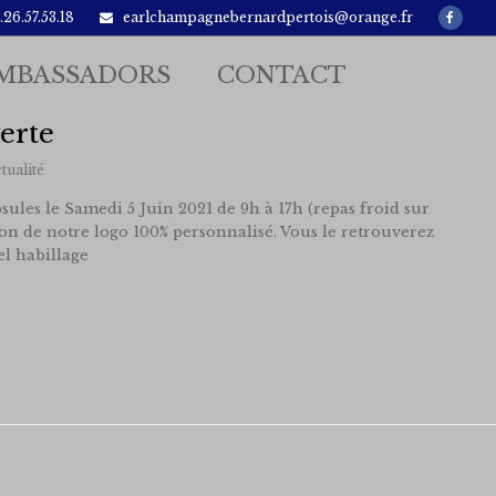
Faceb
26.57.53.18
earlchampagnebernardpertois@orange.fr
MBASSADORS
CONTACT
erte
tualité
sules le Samedi 5 Juin 2021 de 9h à 17h (repas froid sur
on de notre logo 100% personnalisé. Vous le retrouverez
l habillage