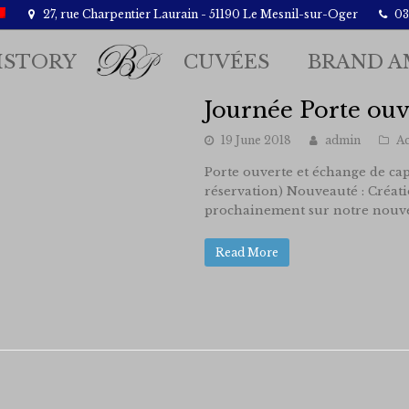
27, rue Charpentier Laurain - 51190 Le Mesnil-sur-Oger
03.
ISTORY
CUVÉES
BRAND A
Journée Porte ouv
19 June 2018
admin
Ac
Porte ouverte et échange de cap
réservation) Nouveauté : Créati
prochainement sur notre nouve
Read More