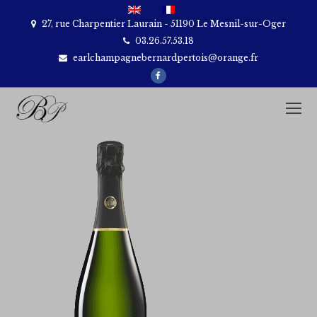
27, rue Charpentier Laurain - 51190 Le Mesnil-sur-Oger
03.26.57.53.18
earlchampagnebernardpertois@orange.fr
Facebook
O
M
M