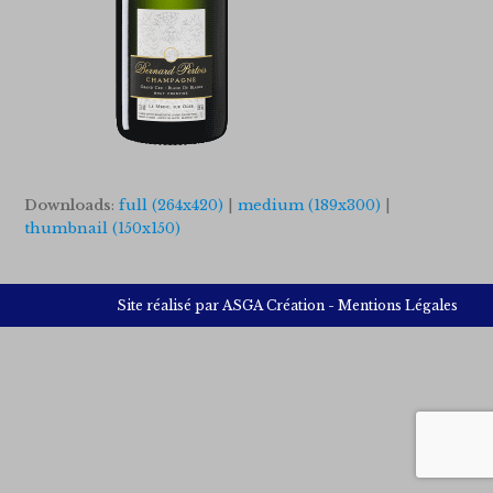
Downloads
:
full (264x420)
|
medium (189x300)
|
thumbnail (150x150)
Site réalisé par
ASGA Création
-
Mentions Légales