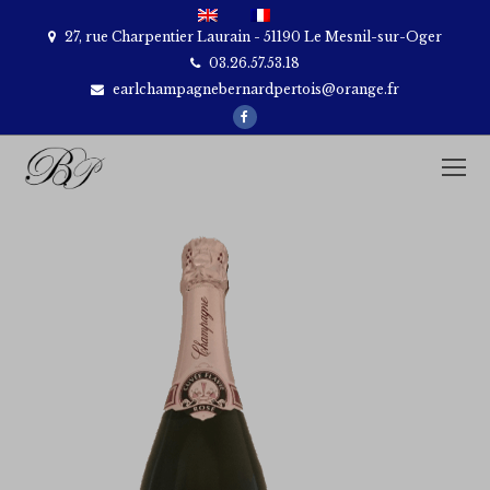
27, rue Charpentier Laurain - 51190 Le Mesnil-sur-Oger
03.26.57.53.18
earlchampagnebernardpertois@orange.fr
Facebook
O
M
M