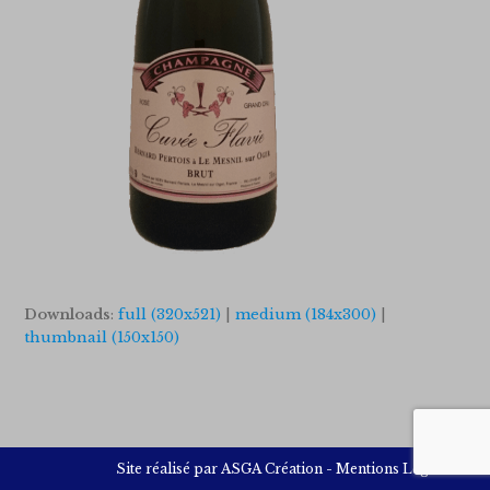
Downloads
:
full (320x521)
|
medium (184x300)
|
thumbnail (150x150)
Site réalisé par
ASGA Création
-
Mentions Légales