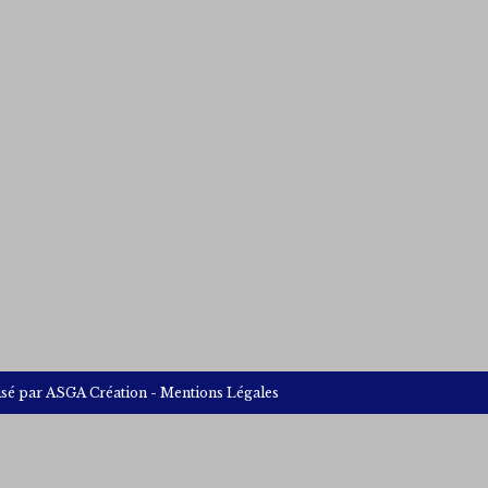
isé par
ASGA Création
-
Mentions Légales