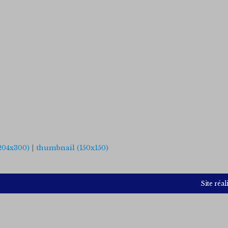
204x300)
|
thumbnail (150x150)
Site réal