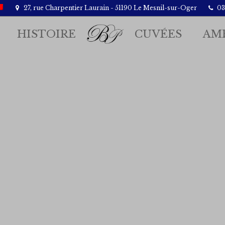
27, rue Charpentier Laurain - 51190 Le Mesnil-sur-Oger
03.
HISTOIRE
CUVÉES
AM