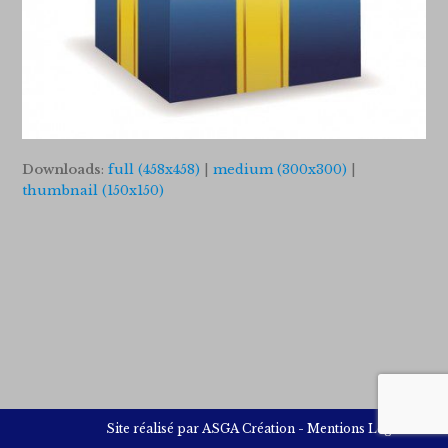
Downloads
:
full (458x458)
|
medium (300x300)
|
thumbnail (150x150)
Site réalisé par
ASGA Création
-
Mentions Légales