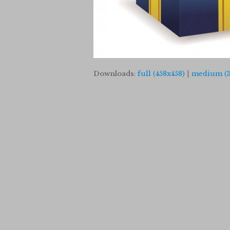
Downloads
:
full (458x458)
|
medium (