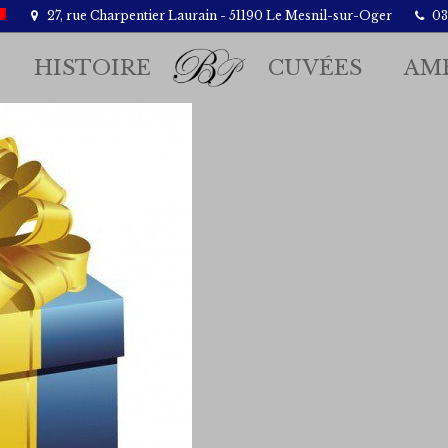
27, rue Charpentier Laurain - 51190 Le Mesnil-sur-Oger
03.
HISTOIRE
CUVÉES
AM